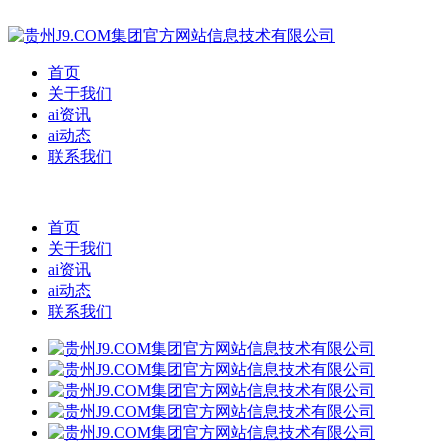
首页
关于我们
ai资讯
ai动态
联系我们
首页
关于我们
ai资讯
ai动态
联系我们