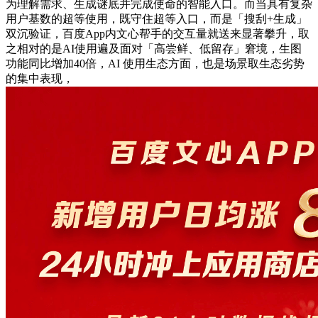
为理解需求、生成谜底并完成使命的智能入口。而当具有复杂
用户基数的超等使用，既守住超等入口，而是「搜刮+生成」
双沉验证，百度App内文心帮手的交互量就送来显著攀升，取
之相对的是AI使用遍及面对「高尝鲜、低留存」窘境，生图
功能同比增加40倍，AI 使用生态方面，也是场景取生态劣势
的集中表现，