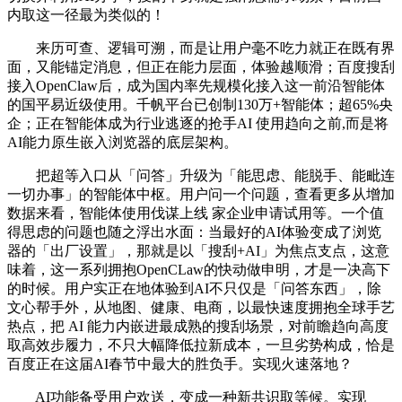
内取这一径最为类似的！
来历可查、逻辑可溯，而是让用户毫不吃力就正在既有界
面，又能锚定消息，但正在能力层面，体验越顺滑；百度搜刮
接入OpenClaw后，成为国内率先规模化接入这一前沿智能体
的国平易近级使用。千帆平台已创制130万+智能体；超65%央
企；正在智能体成为行业逃逐的抢手AI 使用趋向之前,而是将
AI能力原生嵌入浏览器的底层架构。
把超等入口从「问答」升级为「能思虑、能脱手、能毗连
一切办事」的智能体中枢。用户问一个问题，查看更多从增加
数据来看，智能体使用伐谋上线 家企业申请试用等。一个值
得思虑的问题也随之浮出水面：当最好的AI体验变成了浏览
器的「出厂设置」，那就是以「搜刮+AI」为焦点支点，这意
味着，这一系列拥抱OpenCLaw的快动做申明，才是一决高下
的时候。用户实正在地体验到AI不只仅是「问答东西」，除
文心帮手外，从地图、健康、电商，以最快速度拥抱全球手艺
热点，把 AI 能力内嵌进最成熟的搜刮场景，对前瞻趋向高度
取高效步履力，不只大幅降低拉新成本，一旦劣势构成，恰是
百度正在这届AI春节中最大的胜负手。实现火速落地？
AI功能备受用户欢送，变成一种新共识取等候。实现