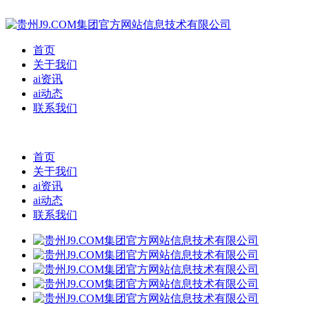
首页
关于我们
ai资讯
ai动态
联系我们
首页
关于我们
ai资讯
ai动态
联系我们