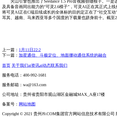
火山引擎也推出了Seedance 1.5 Pro音视频创做模
及具备音画同出能力的“可灵2.6模子”，可灵AI正在其正式上
将可灵AI正在C端后续成长的全体标的目的定正在了“社交互
耳其、越南、马来西亚等多个国度的下载量也跻身前十。截至20
上一篇：
1月11日22:2
下一篇：
加星通信、斗极定位、地面挪动通信系统的融合
首页
关于我们
ai资讯
ai动态
联系我们
服务电话：400-992-1681
服务邮箱：wa@163.com
公司地址：贵州省贵阳市观山湖区金融城MAX_A座17楼
备案号：
网站地图
Copyright © 2021 贵州J9.COM集团官方网站信息技术有限公