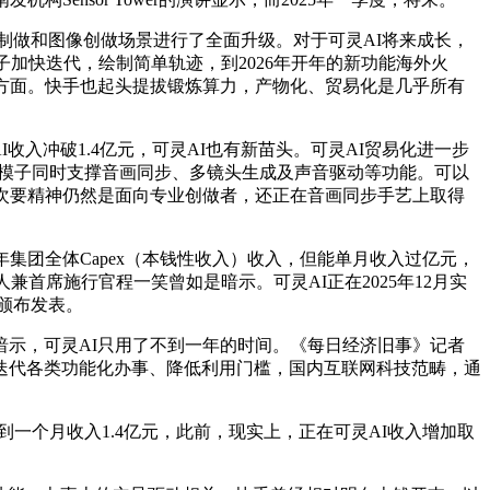
制做和图像创做场景进行了全面升级。对于可灵AI将来成长，
着模子加快迭代，绘制简单轨迹，到2026年开年的新功能海外火
方面。快手也起头提拔锻炼算力，产物化、贸易化是几乎所有
入冲破1.4亿元，可灵AI也有新苗头。可灵AI贸易化进一步
频生成模子同时支撑音画同步、多镜头生成及声音驱动等功能。可以
次要精神仍然是面向专业创做者，还正在音画同步手艺上取得
年集团全体Capex（本钱性收入）收入，但能单月收入过亿元，
人兼首席施行官程一笑曾如是暗示。可灵AI正在2025年12月实
）颁布发表。
示，可灵AI只用了不到一年的时间。《每日经济旧事》记者
迭代各类功能化办事、降低利用门槛，国内互联网科技范畴，通
一个月收入1.4亿元，此前，现实上，正在可灵AI收入增加取