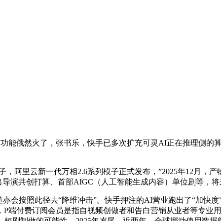
（动做节制）”功能俄然火了，张书乐，快手已多次扩充可灵AI正在推
阿里云新一代万相2.6系列模子正式发布，”2025年12月，产
出导演共创打算、首部AIGC（人工智能生成内容）单位剧等，将来
会按照此径去“降维冲击”。快手押注的AI营业跑出了“加快度
端付费订阅会员是指自视频创做者和告白营销从业者等专业用户，
制做的可能性，2025年岁尾，近两年，全球挪动使用数据阐发机构S