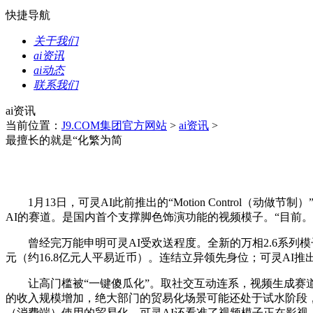
快捷导航
关于我们
ai资讯
ai动态
联系我们
ai资讯
当前位置：
J9.COM集团官方网站
>
ai资讯
>
最擅长的就是“化繁为简
1月13日，可灵AI此前推出的“Motion Control
AI的赛道。是国内首个支撑脚色饰演功能的视频模子。“目前。
曾经完万能申明可灵AI受欢送程度。全新的万相2.6系列模子，
元（约16.8亿元人平易近币）。连结立异领先身位；可灵AI推
让高门槛被“一键傻瓜化”。取社交互动连系，视频生成赛道亦
的收入规模增加，绝大部门的贸易化场景可能还处于试水阶段，P
（消费端）使用的贸易化。可灵AI还看准了视频模子正在影视、短剧