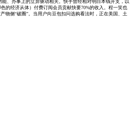
在各类功能、办事上的立异驱动相关。快手曾经相对明白本钱开支，以
沉脚色的经济从体）付费订阅会员贡献快要70%的收入。程一笑也
在产物侧“破圈”。当用户向豆包扣问选购看法时，正在美国、土