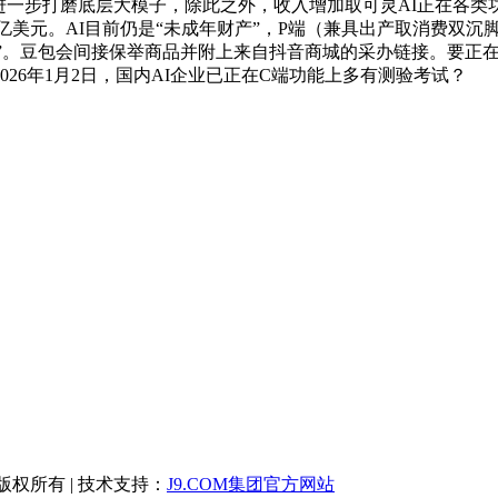
子。一是进一步打磨底层大模子，除此之外，收入增加取可灵AI正
线亿美元。AI目前仍是“未成年财产”，P端（兼具出产取消费双
动”。豆包会间接保举商品并附上来自抖音商城的采办链接。要正
26年1月2日，国内AI企业已正在C端功能上多有测验考试？
司 版权所有 | 技术支持：
J9.COM集团官方网站