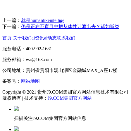
上一篇：
就是humanlikeintellige
下一篇：
仍是正在不盲目中把从体性让渡出去？诸如斯类
首页
关于我们
ai资讯
ai动态
联系我们
服务电话：400-992-1681
服务邮箱：wa@163.com
公司地址：贵州省贵阳市观山湖区金融城MAX_A座17楼
备案号：
网站地图
Copyright © 2021 贵州J9.COM集团官方网站信息技术有限公司
版权所有 | 技术支持：
J9.COM集团官方网站
扫描关注J9.COM集团官方网站信息