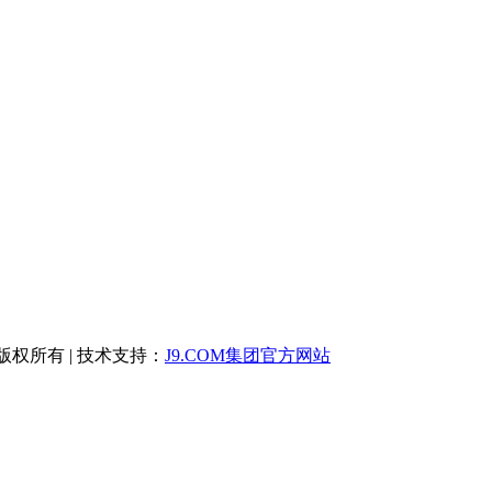
司 版权所有 | 技术支持：
J9.COM集团官方网站