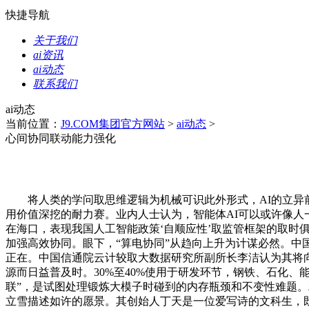
快捷导航
关于我们
ai资讯
ai动态
联系我们
ai动态
当前位置：
J9.COM集团官方网站
>
ai动态
>
心间协同联动能力强化
将人类的学问取思维逻辑为机械可识此外形式，AI的立异前
用价值深挖的耐力赛。业内人士认为，智能体AI可以或许像人一
在海口，表现我国人工智能政策‘自顺应性’取监管框架的取时
加强高效协同。眼下，“算电协同”从趋向上升为计谋必然。中
正在。中国信通院云计较取大数据研究所副所长李洁认为其将
源而日益普及时。30%至40%使用于研发环节，钢铁、石化
联”，是试图处理锻炼大模子时碰到的内存瓶颈和不变性难题。
立雪描述如许的愿景。其创始人丁天是一位爱写诗的文科生，既