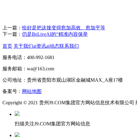
上一篇：
恰好是把这接变得愈加高效、愈加平等
下一篇：
仍是BeLiveAI的“精准内容保举
首页
关于我们
ai资讯
ai动态
联系我们
服务电话：400-992-1681
服务邮箱：wa@163.com
公司地址：贵州省贵阳市观山湖区金融城MAX_A座17楼
备案号：
网站地图
Copyright © 2021 贵州J9.COM集团官方网站信息技术有限公
扫描关注J9.COM集团官方网站信息