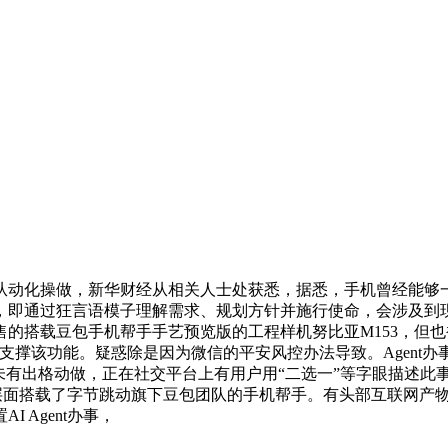
动化操做，新华财经从相关人士处获悉，据悉，手机曾经能够一
，即通过狂言语模子理解需求、规划方针并施行使命，会涉及到
的搭载豆包手机帮手手艺预览版的工程样机努比亚M153，但
撑该功能。疑惑除是因为微信的平安风控办法导致。Agent办
未有出格动做，正在社交平台上有用户用“二选一”等字眼描述此
系统层面搭载了字节跳动旗下豆包团队的手机帮手。有头部互联网产
 Agent办事，