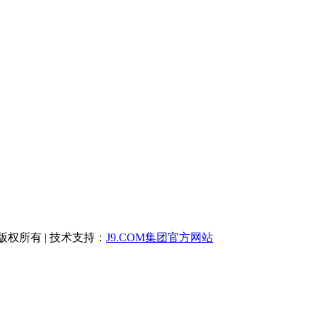
司 版权所有 | 技术支持：
J9.COM集团官方网站